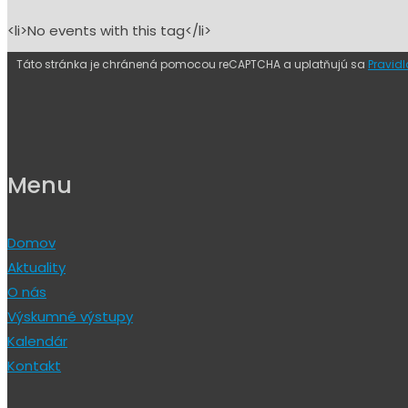
<li>No events with this tag</li>
Táto stránka je chránená pomocou reCAPTCHA a uplatňujú sa
Pravid
Menu
Domov
Aktuality
O nás
Výskumné výstupy
Kalendár
Kontakt