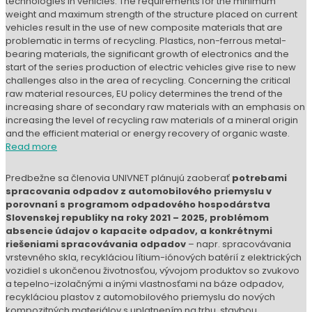
Predbežne sa členovia UNIVNET plánujú zaoberať
potrebami
spracovania odpadov z automobilového priemyslu v
porovnaní s programom odpadového hospodárstva
Slovenskej republiky na roky 2021 – 2025, problémom
absencie údajov o kapacite odpadov, a konkrétnymi
riešeniami spracovávania odpadov
– napr. spracovávania
vrstevného skla, recykláciou lítium-iónových batérií z elektrických
vozidiel s ukončenou životnosťou, vývojom produktov so zvukovo
a tepelno-izolačnými a inými vlastnosťami na báze odpadov,
recykláciou plastov z automobilového priemyslu do nových
kompozitných materiálov s uplatnením na trhu, stavbou
pyrolýzneho reaktora a jeho optimalizáciou.
V oblasti odpadu z akumulátorov je prioritná práca na
materiálovom zložení jednotlivých akumulátorov, ktoré sa značne
líšia, a poskytnúť recyklátorom akúsi homogénnu vzorku pre vývoj
unifikovaného procesu spracovania.
Zapojenie konkrétnych partnerov z priemyslu má pomôcť
posunúť riešiteľské tímy k dosiahnutiu konkrétnych výstupov,
konkrétnym návrhom produktov, technológií, či riešení, cez
samotnú výrobu až po odbyt.