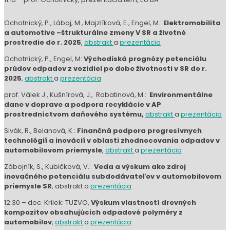
technológií a inovácií v oblasti zhodnocovania odpadov v
automobilovom priemysle
,
abstrakt
a
prezentácia
Zábojník, S., Kubičková, V.:
Veda a výskum ako zdroj
inovačného potenciálu subdodávateľov v automobilovom
priemysle SR
, abstrakt a
prezentácia
12:30 – doc. Krilek: TUZVO,
Výskum vlastností drevných
kompozitov obsahujúcich odpadové polyméry z
automobilov
,
abstrakt
a
prezentácia
12:45 – Ing. Patsch: UNIZA,
Optimalizácia a realizácia
pyrolýzneho reaktora na energetické zhodnotenie odpadu
z automobilového priemyslu
,
abstrakt
a
prezentácia
V polovici novembra bola v nemeckom vydavateľstve RAM-
Verlag vydaná skrátená anglická verzia v poradí druhej
publikácie UNIVNET pod názvom
Analysis of the State,
Forecasts and New Technologies of Waste Recovery in the
Automotive Industry
(ISBN: 978-3-96595-008-5). Vydanie tejto
verzie v nemeckom RAM-Verlag môže pomôcť identifikovať