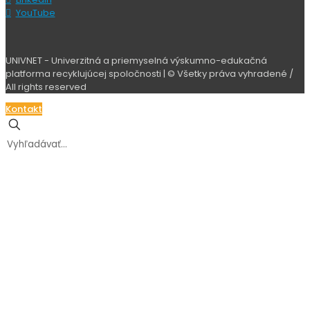
Aktuality
O nás
Výskumné výstupy
Kalendár
EN
Znepokojujú individuálne dovozy ojazdených vozidiel
Konferencia UNIVNET 2022, Brno, 26. – 28.9. 2022