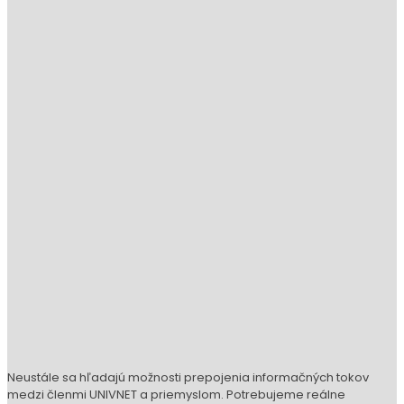
Neustále sa hľadajú možnosti prepojenia informačných tokov
medzi členmi UNIVNET a priemyslom. Potrebujeme reálne
uchopiteľné technické požiadavky a informácie od technikov a
nie len teoretické predpoklady.
Okrem neustáleho hľadania partnerských firiem so záujmom
o využitie recyklátov vo výrobných programoch je pre efektívnu
elektronizáciu evidencie tokov odpadov potrebné, aby sa
registrovalo na platforme www.odpady-az.sk čo najviac firiem –
držiteľov, spracovateľov odpadu, vývojárov a dodávateľov
technológií.
Snahou bude v budúcnosti aj zabezpečiť odbornú a vzdelávaciu
činnosť založenú na dosiahnutých výsledkoch realizovaných
aktivít, napríklad formou workshopov s tvorcami, riešiteľmi tém
UNIVNET. Taktiež by sme mali cieliť k výrobe výrobkov z recyklátov,