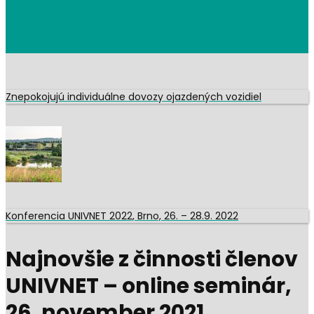
Najnovšie z činnosti členov
UNIVNET – online seminár,
26. november 2021
30. novembra 2021
Hľadanie zdrojov aktuálnych informácií
o odpadoch z automobilového priemyslu a
intenzívnejšieho prepojenia teórie z praxou
pre dosahovanie konkrétnych výsledkov
realizovateľných na trhu
Plánované podujatie združenia UNIVNET, ktoré sa malo uskutočniť