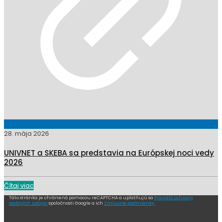
28. mája 2026
UNIVNET a SKEBA sa predstavia na Európskej noci vedy
2026
Čítaj viac
Táto stránka je chránená pomocou reCAPTCHA a uplatňujú sa
Pravidlá ochrany
osobných údajov
spoločnosti Google a ich
Zmluvné podmienky.
Menu
Domov
Aktuality
O nás
Výskumné výstupy
Kalendár
Kontakt
Kontakt