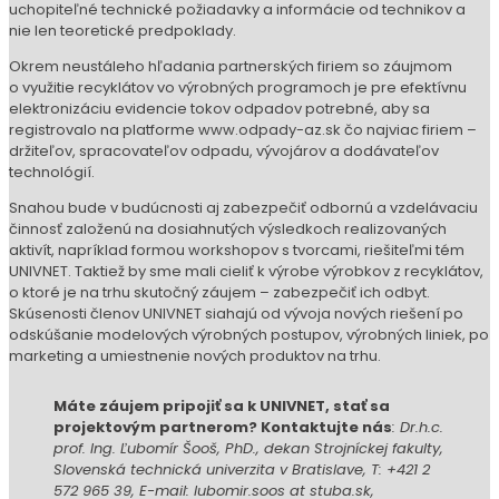
o ktoré je na trhu skutočný záujem – zabezpečiť ich odbyt.
Skúsenosti členov UNIVNET siahajú od vývoja nových riešení po
odskúšanie modelových výrobných postupov, výrobných liniek, po
marketing a umiestnenie nových produktov na trhu.
Máte záujem pripojiť sa k UNIVNET, stať sa
projektovým partnerom? Kontaktujte nás
: Dr.h.c.
prof. Ing. Ľubomír Šooš, PhD., dekan Strojníckej fakulty,
Slovenská technická univerzita v Bratislave, T: +421 2
572 965 39, E-mail: lubomir.soos at stuba.sk,
www.sjf.stuba.sk
Na sociálnych sieťach nás nájdete pod názvom UNIVNET
Research.
Podobné články
29. júla 2026