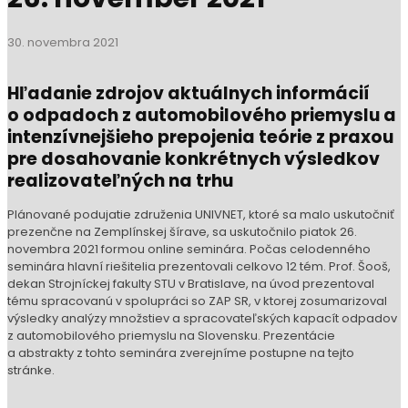
prezenčne na Zemplínskej šírave, sa uskutočnilo piatok 26.
novembra 2021 formou online seminára. Počas celodenného
seminára hlavní riešitelia prezentovali celkovo 12 tém. Prof. Šooš,
dekan Strojníckej fakulty STU v Bratislave, na úvod prezentoval
tému spracovanú v spolupráci so ZAP SR, v ktorej zosumarizoval
výsledky analýzy množstiev a spracovateľských kapacít odpadov
z automobilového priemyslu na Slovensku. Prezentácie
a abstrakty z tohto seminára zverejníme postupne na tejto
stránke.
Program
UNIVNET online seminár, 26. novembra 2021
10:00 – prof. Šooš, ZAP SR,
Analýza množstiev a
spracovateľských kapacít odpadov z automobilového
priemyslu
,
abstrakt
a
prezentácia
10:15 – prof. Pokusová, STU BA,
SmartOdpady III. Integrovaná
informačná a inovačná platforma recyklačných
technológií
,
abstrakt
a
prezentácia
10:30 – prof. Šooš, STU BA,
Návrh technologickej linky pre
recykláciu lepených skiel automobilov
,
abstrakt
a