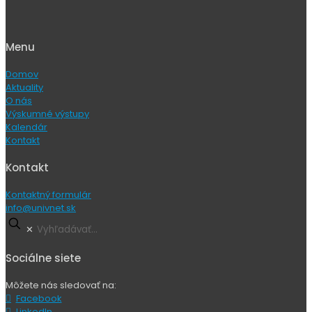
Kontaktný formulár
info@univnet.sk
✕
Sociálne siete
Môžete nás sledovať na:
Facebook
LinkedIn
YouTube
UNIVNET - Univerzitná a priemyselná výskumno-edukačná
platforma recyklujúcej spoločnosti | © Všetky práva vyhradené /
All rights reserved
Kontakt
Domov