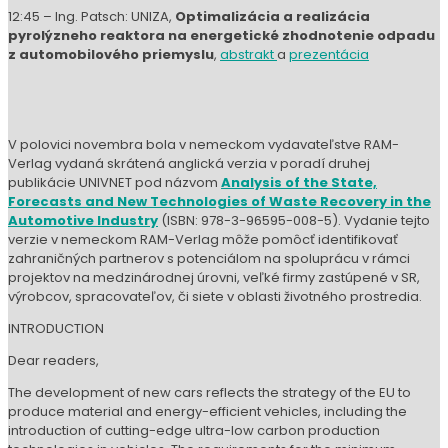
zahraničných partnerov s potenciálom na spoluprácu v rámci
projektov na medzinárodnej úrovni, veľké firmy zastúpené v SR,
výrobcov, spracovateľov, či siete v oblasti životného prostredia.
INTRODUCTION
Dear readers,
The development of new cars reflects the strategy of the EU to
produce material and energy-efficient vehicles, including the
introduction of cutting-edge ultra-low carbon production
technologies in vehicles. The requirements for the minimum
weight and maximum strength of the structure placed on current
vehicles result in the use of new composite materials that are
problematic in terms of recycling. Plastics, non-ferrous metal-
bearing materials, the significant growth of electronics and the
start of the series production of electric vehicles give rise to new
challenges also in the area of recycling. Concerning the critical
raw material resources, EU policy determines the trend of the
increasing share of secondary raw materials with an emphasis on
increasing the level of recycling raw materials of a mineral origin
and the efficient material or energy recovery of organic waste.
Read more