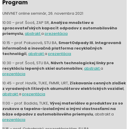
prezentácia
10:45 – prof. Havlík, TUKE, FMMR, URT,
Získavanie cenných zložiek
z vyradených lítiových akumulátorov elektrických vozidiel
,
abstrakt
a
prezentácia
11:00 – prof. Badida, TUKE,
Vývoj materiálov a produktov zo so
zvukovo a tepelno-izolačnými a inými vlastnosťami na
báze odpadov z automobilového priemyslu
, abstrakt a
prezentácia
11:15 – prof. Ochotnický, prezentácia tém, EU BA
Ochotnický, P., Lábaj, M., Majzlíková, E., Engel, M.:
Elektromobilita
a automotive –štrukturálne zmeny V SR a životné
prostredie do r. 2025
,
abstrakt
a
prezentácia
Ochotnický, P., Engel, M:
Východiská prognózy potenciálu
prúdov odpadov z vozidiel po dobe životnosti v SR do r.
2025
,
abstrakt
a
prezentácia
prof. Válek J., Kušnírová, J., Rabatinová, M.:
Environmentálne
dane v doprave a podpora recyklácie v AP
prostredníctvom daňového systému,
abstrakt
a
prezentácia
Sivák, R., Belanová, K.:
Finančná podpora progresívnych